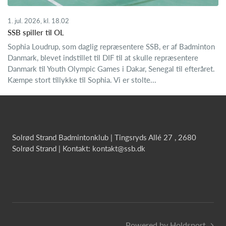
1. jul. 2026, kl. 18.02
SSB spiller til OL
Sophia Loudrup, som daglig repræsentere SSB, er af Badminton
Danmark, blevet indstillet til DIF til at skulle repræsentere
Danmark til Youth Olympic Games i Dakar, Senegal til efteråret.
Kæmpe stort tillykke til Sophia. Vi er stolte...
Solrød Strand Badmintonklub | Tingsryds Allé 27 , 2680
Solrød Strand | Kontakt: kontakt@ssb.dk
Powered by Holdsport