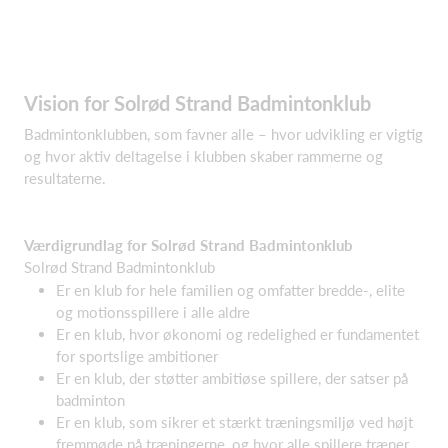
Vision for Solrød Strand Badmintonklub
Badmintonklubben, som favner alle – hvor udvikling er vigtig
og hvor aktiv deltagelse i klubben skaber rammerne og
resultaterne.
Værdigrundlag for Solrød Strand Badmintonklub
Solrød Strand Badmintonklub
Er en klub for hele familien og omfatter bredde-, elite
og motionsspillere i alle aldre
Er en klub, hvor økonomi og redelighed er fundamentet
for sportslige ambitioner
Er en klub, der støtter ambitiøse spillere, der satser på
badminton
Er en klub, som sikrer et stærkt træningsmiljø ved højt
fremmøde på træningerne, og hvor alle spillere træner