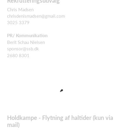
Rekrutteringsudvalg
Chris Madsen
chrisdenismadsen@gmail.com
3025 3379
PR/ Kommunikation
Berit Schau Nielsen
sponsor@ssb.dk
2680 8301
Holdkampe - Flytning af haltider (kun via
mail)