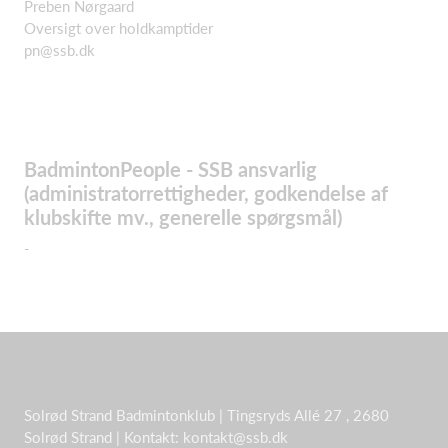
Preben Nørgaard
Oversigt over holdkamptider
pn@ssb.dk
BadmintonPeople - SSB ansvarlig
(administratorrettigheder, godkendelse af
klubskifte mv., generelle spørgsmål)
-
Solrød Strand Badmintonklub | Tingsryds Allé 27 , 2680
Solrød Strand | Kontakt: kontakt@ssb.dk