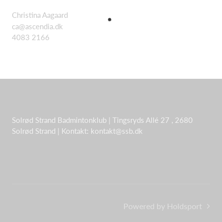
Christina Aagaard
ca@ascendia.dk
4083 2166
Solrød Strand Badmintonklub | Tingsryds Allé 27 , 2680
Solrød Strand | Kontakt: kontakt@ssb.dk
Powered by Holdsport