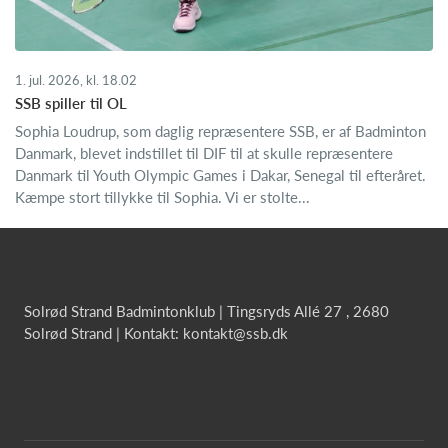
1. jul. 2026, kl. 18.02
SSB spiller til OL
Sophia Loudrup, som daglig repræsentere SSB, er af Badminton
Danmark, blevet indstillet til DIF til at skulle repræsentere
Danmark til Youth Olympic Games i Dakar, Senegal til efteråret.
Kæmpe stort tillykke til Sophia. Vi er stolte...
Solrød Strand Badmintonklub | Tingsryds Allé 27 , 2680
Solrød Strand | Kontakt: kontakt@ssb.dk